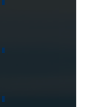
BELOTERO
BELOTERO
Go Green
Walson
多啲選擇 多啲計劃
House730