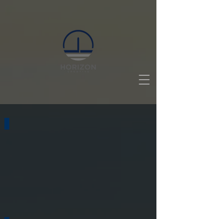
6G級暢快體驗
DBS